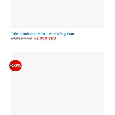
Tiệm Sách Cơn Mưa – Khu Rừng Mưa
Giá
Giá
69.000
VND
62.000
VND
gốc
hiện
là:
tại
69.000 VND.
là:
62.000 VND.
-10%