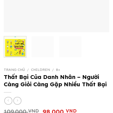
TRANG CHỦ
/
CHILDREN
/
8+
Thất Bại Của Danh Nhân – Người
Càng Giỏi Càng Gặp Nhiều Thất Bại
Giá
Giá
109.000
VND
98.000
VND