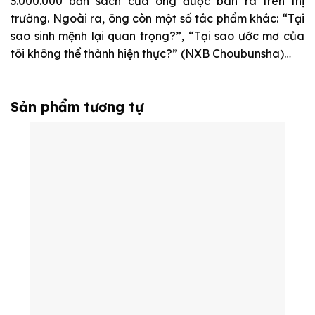
3.000.000 bản
sách của ông được bán ra trên thị
trường
.
Ngoài ra, ông còn m
ột số tác phẩm khác: “Tại
sao sinh mệnh lại quan trọng?”, “Tại sao ước mơ của
tôi không thể thành hiện thực?” (NXB Choubunsha)…
Sản phẩm tương tự