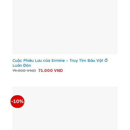
Cuộc Phiêu Lưu của Ermine – Truy Tìm Báu Vật Ở
Luân Đôn
Giá
Giá
79.000
VND
71.000
VND
gốc
hiện
là:
tại
79.000 VND.
là:
71.000 VND.
-10%