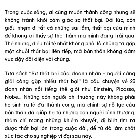
Trong cuộc sống, ai cũng muốn thành công nhưng sẽ
không tránh khỏi cảm giác sợ thất bại. Đôi lúc, còn
giấu nhẹm đi tất cả những sai lầm, thất bại của mình
để không ai thấy sự thê thảm mà mình đang trải qua.
Thế nhưng, điều tồi tệ nhất không phải là chúng ta gặp
một chuỗi thất bại liên tiếp, mà bản thân không dám
vực dậy đối diện với chúng.
Tựa sách “Sự thất bại của doanh nhân – người càng
giỏi càng gặp nhiều thất bại” là câu chuyện về 23
danh nhân nổi tiếng thế giới như Einstein, Picasso,
Nobe… Những còn người phi thường này không phải
họ sinh ra là đã thành công, mà chính sự nỗ lực của
bản thân đã giúp họ từ những con người bình thường,
thậm chí mang những khiếm khuyết, dị biệt tìm ra
được thất bại lớn trong cuộc đời, để từ đó làm chất
xúc tác cho sự nghiệp vĩ đại sau này.