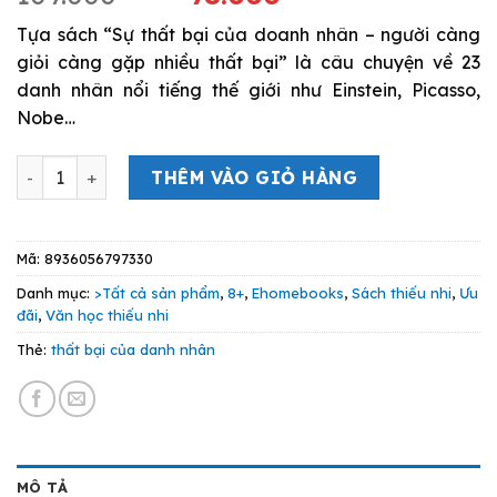
gốc
hiện
Tựa sách “Sự thất bại của doanh nhân – người càng
là:
tại
giỏi càng gặp nhiều thất bại” là câu chuyện về 23
109.000 VND.
là:
danh nhân nổi tiếng thế giới như Einstein, Picasso,
98.000 VND
Nobe…
Thất Bại Của Danh Nhân - Người Càng Giỏi Càng Gặp Nhi
THÊM VÀO GIỎ HÀNG
Mã:
8936056797330
Danh mục:
>Tất cả sản phẩm
,
8+
,
Ehomebooks
,
Sách thiếu nhi
,
Ưu
đãi
,
Văn học thiếu nhi
Thẻ:
thất bại của danh nhân
MÔ TẢ