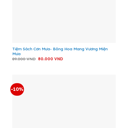
Tiệm Sách Cơn Mưa- Bông Hoa Mang Vương Miện
Mưa
Giá
Giá
89.000
VND
80.000
VND
gốc
hiện
là:
tại
89.000 VND.
là:
80.000 VND.
-10%