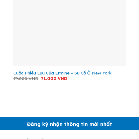
Cuộc Phiêu Lưu Của Ermine – Sự Cố Ở New York
Giá
Giá
79.000
VND
71.000
VND
gốc
hiện
là:
tại
79.000 VND.
là:
71.000 VND.
Đăng ký nhận thông tin mới nhất