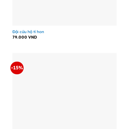
Đội cứu hộ tí hon
79.000
VND
-15%