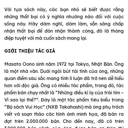
Với tựa sách này, các bạn nhỏ sẽ biết được rằng
những thất bại có ý nghĩa nhường nào đối với cuộc
sống này. Hãy dám nghĩ, dám làm, sẵn sàng chấp
nhận thất bại để đón nhận thành công, đó là thông
điệp tuyệt vời mà cuốn sách mang lại.
GIỚI THIỆU TÁC GIẢ
Masato Oono
s
inh năm 1972 tại Tokyo, Nhật Bản. Ông
là một nhà văn.
Dưới ngòi bút tài tình của ông, n
hững
quan điểm sâu sắc mang tính lí luận đã trở nên dễ hiểu
hơn
với độc giả. Ông có nhiều tác phẩm, trong đó, tác
phẩm bán chạy nhất là
“Những điều kì lạ của trái tim –
Vì sao lại thế?”
. Đây là
một tác phẩm tiêu biểu trong
“Bộ sách Vui Học” (NXB Takahashi) mà ông phụ trách
viết và soạn thảo các hình ảnh minh họa,
đã
bán ra
đạt trên 2.000.000 bản.
Cho đến nay,
đã
có
trên