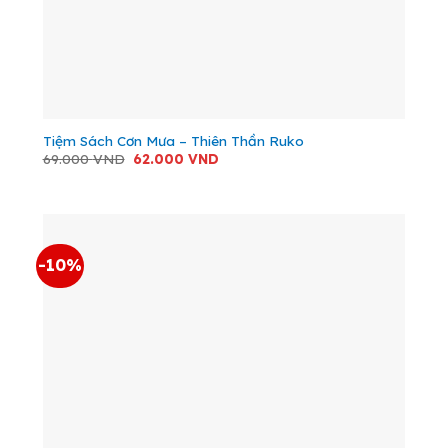
Tiệm Sách Cơn Mưa – Thiên Thần Ruko
Giá
Giá
69.000
VND
62.000
VND
gốc
hiện
là:
tại
69.000 VND.
là:
62.000 VND.
-10%