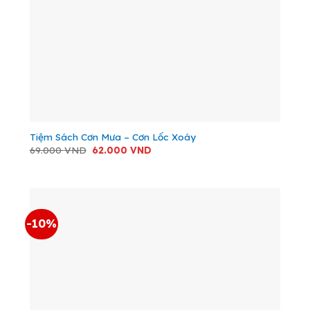
Tiệm Sách Cơn Mưa – Cơn Lốc Xoáy
Giá
Giá
69.000
VND
62.000
VND
gốc
hiện
là:
tại
69.000 VND.
là:
62.000 VND.
-10%