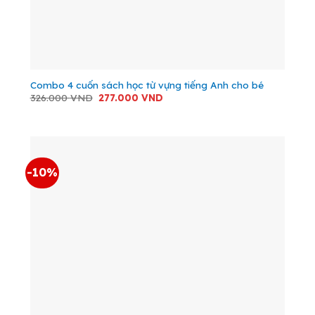
Combo 4 cuốn sách học từ vựng tiếng Anh cho bé
Giá
Giá
326.000
VND
277.000
VND
gốc
hiện
là:
tại
326.000 VND.
là:
277.000 VND.
-10%