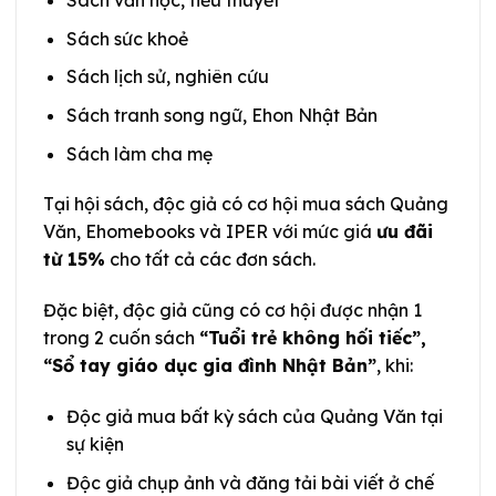
Sách văn học, tiểu thuyết
Sách sức khoẻ
Sách lịch sử, nghiên cứu
Sách tranh song ngữ, Ehon Nhật Bản
Sách làm cha mẹ
Tại hội sách, độc giả có cơ hội mua sách Quảng
Văn, Ehomebooks và IPER với mức giá
ưu đãi
từ 15%
cho tất cả các đơn sách.
Đặc biệt, độc giả cũng có cơ hội được nhận 1
trong 2 cuốn sách
“Tuổi trẻ không hối tiếc”,
“Sổ tay giáo dục gia đình Nhật Bản”
, khi:
Độc giả mua bất kỳ sách của Quảng Văn tại
sự kiện
Độc giả chụp ảnh và đăng tải bài viết ở chế