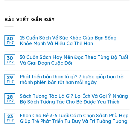
BÀI VIẾT GẦN ĐÂY
15 Cuốn Sách Về Sức Khỏe Giúp Bạn Sống
30
Th7
Khỏe Mạnh Và Hiểu Cơ Thể Hơn
30 Cuốn Sách Hay Nên Đọc Theo Từng Độ Tuổi
30
Th7
Và Giai Đoạn Cuộc Đời
Phát triển bản thân là gì? 7 bước giúp bạn trở
29
Th7
thành phiên bản tốt hơn mỗi ngày
Sách Tương Tác Là Gì? Lợi Ích Và Gợi Ý Những
28
Th7
Bộ Sách Tương Tác Cho Bé Được Yêu Thích
Ehon Cho Bé 3-6 Tuổi: Cách Chọn Sách Phù Hợp
23
Th7
Giúp Trẻ Phát Triển Tư Duy Và Trí Tưởng Tượng