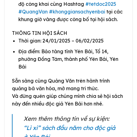
độ công khai cùng Hashtag
#tetdoc2025
#QuangVan
#khonggiansachyenbai
tại các
khung giờ vàng được công bố tại hội sách.
THÔNG TIN HỘI SÁCH
Thời gian: 24/01/2025 – 06/02/2025
Địa điểm: Bảo tàng tỉnh Yên Bái, Tổ 14,
phường Đồng Tâm, thành phố Yên Bái, Yên
Bái
Sẵn sàng cùng Quảng Văn trên hành trình
quảng bá văn hóa, mở mang tri thức.
Và đừng quên giúp chúng mình chia sẻ hội sách
này đến nhiều độc giả Yên Bái hơn nhé.
Xem thêm thông tin về sự kiện:
“Lì xì” sách đầu năm cho độc giả
ở Yên Bái