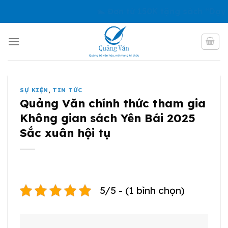
Skip
🏊 Đơn từ 150K tặng sách “Dạy Tr
to
content
SỰ KIỆN
,
TIN TỨC
Quảng Văn chính thức tham gia
Không gian sách Yên Bái 2025
Sắc xuân hội tụ
5/5 - (1 bình chọn)