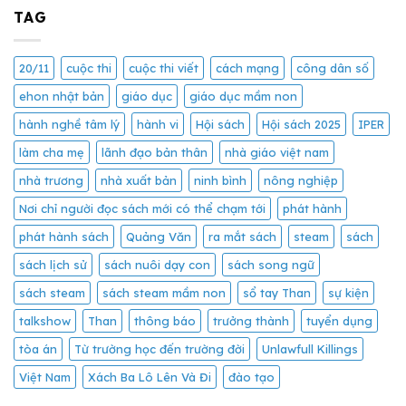
TAG
20/11
cuộc thi
cuộc thi viết
cách mạng
công dân số
ehon nhật bản
giáo dục
giáo dục mầm non
hành nghề tâm lý
hành vi
Hội sách
Hội sách 2025
IPER
làm cha mẹ
lãnh đạo bản thân
nhà giáo việt nam
nhà trương
nhà xuất bản
ninh bình
nông nghiệp
Nơi chỉ người đọc sách mới có thể chạm tới
phát hành
phát hành sách
Quảng Văn
ra mắt sách
steam
sách
sách lịch sử
sách nuôi dạy con
sách song ngữ
sách steam
sách steam mầm non
sổ tay Than
sự kiện
talkshow
Than
thông báo
trưởng thành
tuyển dụng
tòa án
Từ trường học đến trường đời
Unlawfull Killings
Việt Nam
Xách Ba Lô Lên Và Đi
đào tạo