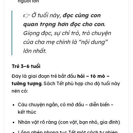
người lớn
👉 Ở tuổi này,
đọc cùng con
quan trọng hơn đọc cho con
.
Giọng đọc, sự chỉ trỏ, trò chuyện
của cha mẹ chính là “nội dung”
lớn nhất.
Trẻ 3–6 tuổi
Đây là giai đoạn trẻ bắt đầu
hỏi – tò mò –
tưởng tượng
. Sách Tết phù hợp cho độ tuổi này
nên có:
Câu chuyện ngắn, có mở đầu – diễn biến –
kết thúc
Nhân vật rõ ràng (con vật, bạn nhỏ, gia đình)
Lồng ghép phong tục Tết một cách tự nhiên