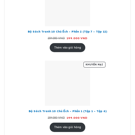
GIÁ
Bộ Sách Tranh 10 Chú Ếch – Phần 2 (Tập 7 – Tập 12)
Giá
Giá
234.000
VND
199.000
VND
gốc
hiện
là:
tại
234.000 VND.
là:
Thêm vào giỏ hàng
199.000 VND.
SẢN
KHUYẾN MẠI
PHẨM
ĐANG
GIẢM
GIÁ
Bộ Sách Tranh 10 Chú Ếch – Phần 1 (Tập 1 – Tập 6)
Giá
Giá
234.000
VND
199.000
VND
gốc
hiện
là:
tại
234.000 VND.
là:
Thêm vào giỏ hàng
199.000 VND.