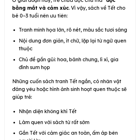
bằng mắt và cảm xúc
. Vì vậy, sách về Tết cho
bé 0–3 tuổi nên ưu tiên:
Tranh minh họa lớn, rõ nét, màu sắc tươi sáng
Nội dung đơn giản, ít chữ, lặp lại từ ngữ quen
thuộc
Chủ đề gần gũi: hoa, bánh chưng, lì xì, gia
đình sum họp
Những cuốn sách tranh Tết ngắn, có nhân vật
đáng yêu hoặc hình ảnh sinh hoạt quen thuộc sẽ
giúp trẻ:
Nhận diện không khí Tết
Làm quen với sách từ rất sớm
Gắn Tết với cảm giác an toàn, ấm áp bên