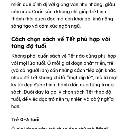
miền quê bình dị với giọng văn nhẹ nhàng, giàu
cảm xúc. Cuốn sách không chỉ giúp trẻ hình
thành thói quen đọc mà còn khơi gợi khả năng
sáng tạo và cảm xúc ngôn ngữ.
Cách chọn sách về Tết phù hợp với
từng độ tuổi
Không phải cuốn sách về Tết nào cũng phù hợp
với mọi lứa tuổi. Ở mỗi giai đoạn phát triển, trẻ
(và cả người lớn) cần những cách tiếp cận khác
nhau để Tết không chỉ là “một dịp lễ”, mà là một
ký ức đẹp được hình thành dần qua từng trang
sách. Dưới đây là gợi ý chọn sách Tết theo độ
tuổi, để việc đọc trở nên tự nhiên và có ý nghĩa
hơn.
Trẻ 0–3 tuổi
Ở giai đoạn này, trẻ chưa đọc chữ mà
“đọc”