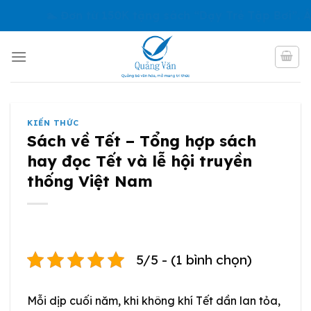
Skip
 Đơn từ 150K tặng sách “Dạy Trẻ Tập Bơi”. Áp dụng 
to
content
KIẾN THỨC
Sách về Tết – Tổng hợp sách
hay đọc Tết và lễ hội truyền
thống Việt Nam
5/5 - (1 bình chọn)
Mỗi dịp cuối năm, khi không khí Tết dần lan tỏa,