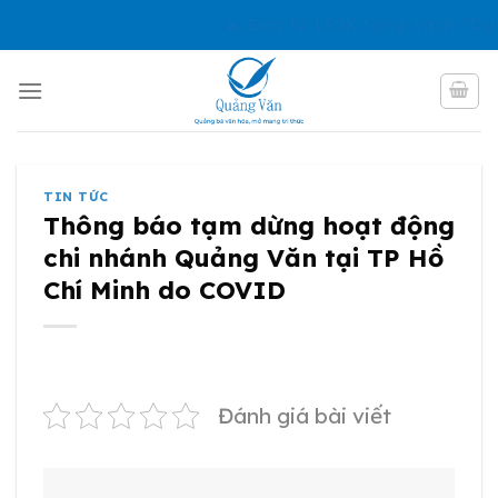
Skip
🏊 Đơn từ 150K tặng sách “Dạy 
to
content
TIN TỨC
Thông báo tạm dừng hoạt động
chi nhánh Quảng Văn tại TP Hồ
Chí Minh do COVID
Đánh giá bài viết