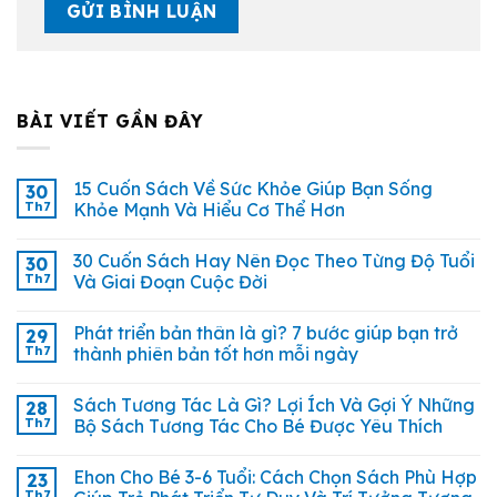
BÀI VIẾT GẦN ĐÂY
15 Cuốn Sách Về Sức Khỏe Giúp Bạn Sống
30
Th7
Khỏe Mạnh Và Hiểu Cơ Thể Hơn
30 Cuốn Sách Hay Nên Đọc Theo Từng Độ Tuổi
30
Th7
Và Giai Đoạn Cuộc Đời
Phát triển bản thân là gì? 7 bước giúp bạn trở
29
Th7
thành phiên bản tốt hơn mỗi ngày
Sách Tương Tác Là Gì? Lợi Ích Và Gợi Ý Những
28
Th7
Bộ Sách Tương Tác Cho Bé Được Yêu Thích
Ehon Cho Bé 3-6 Tuổi: Cách Chọn Sách Phù Hợp
23
Th7