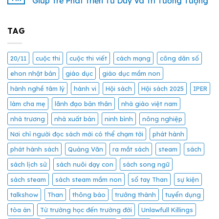
Giúp Trẻ Phát Triển Tư Duy Và Trí Tưởng Tượng
TAG
20/11
cuộc thi
cuộc thi viết
cách mạng
công dân số
ehon nhật bản
giáo dục
giáo dục mầm non
hành nghề tâm lý
hành vi
Hội sách
Hội sách 2025
IPER
làm cha mẹ
lãnh đạo bản thân
nhà giáo việt nam
nhà trương
nhà xuất bản
ninh bình
nông nghiệp
Nơi chỉ người đọc sách mới có thể chạm tới
phát hành
phát hành sách
Quảng Văn
ra mắt sách
steam
sách
sách lịch sử
sách nuôi dạy con
sách song ngữ
sách steam
sách steam mầm non
sổ tay Than
sự kiện
talkshow
Than
thông báo
trưởng thành
tuyển dụng
tòa án
Từ trường học đến trường đời
Unlawfull Killings