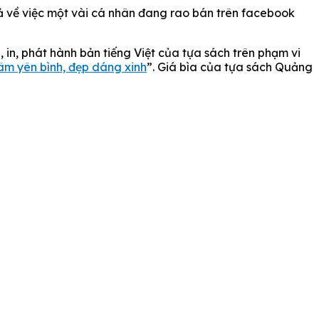
 về việc một vài cá nhân đang rao bán trên facebook
in, phát hành bản tiếng Việt của tựa sách trên phạm vi
âm yên bình, đẹp dáng xinh
”. Giá bìa của tựa sách Quảng