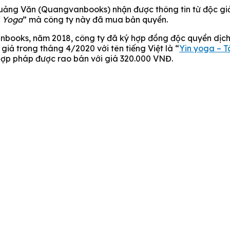
ảng Văn (Quangvanbooks) nhận được thông tin từ độc giả
n Yoga
” mà công ty này đã mua bản quyền.
books, năm 2018, công ty đã ký hợp đồng độc quyền dịch, 
 giả trong tháng 4/2020 với tên tiếng Việt là “
Yin yoga – T
hợp pháp được rao bán với giá 320.000 VNĐ.