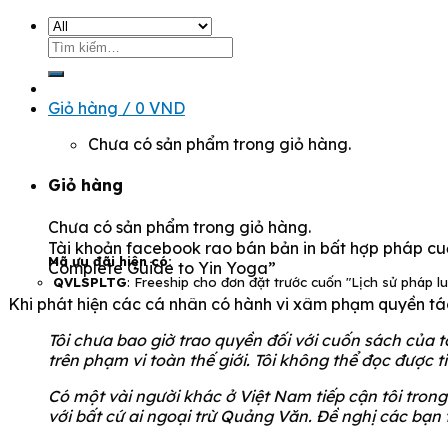
Tìm
kiếm:
Giỏ hàng /
0
VND
Chưa có sản phẩm trong giỏ hàng.
Giỏ hàng
Chưa có sản phẩm trong giỏ hàng.
Tài khoản facebook rao bán bản in bất hợp pháp c
Mã ưu đãi hiện có:
Complete Guide to Yin Yoga”
QVLSPLTG
: Freeship cho đơn đặt trước cuốn "Lịch sử pháp l
Khi phát hiện các cá nhân có hành vi xâm phạm quyền tác 
Tôi chưa bao giờ trao quyền đối với cuốn sách của 
trên phạm vi toàn thế giới. Tôi không thể đọc được t
Có một vài người khác ở Việt Nam tiếp cận tôi tro
với bất cứ ai ngoại trừ Quảng Văn. Đề nghị các bạn 