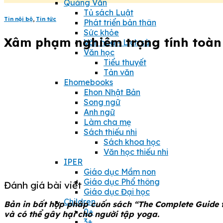
Quảng Văn
Tủ sách Luật
Tin nội bộ
,
Tin tức
Phát triển bản thân
Sức khỏe
Xâm phạm nghiêm trọng tính toàn 
Văn hóa - Lịch sử
Văn học
Tiểu thuyết
Tản văn
Ehomebooks
Ehon Nhật Bản
Song ngữ
Anh ngữ
Làm cha mẹ
Sách thiếu nhi
Sách khoa học
Văn học thiếu nhi
IPER
Giáo dục Mầm non
Giáo dục Phổ thông
Đánh giá bài viết
Giáo dục Đại học
Children
Bản in bất hợp pháp cuốn sách “The Complete Guide t
0+
và có thể gây hại cho người tập yoga.
3+