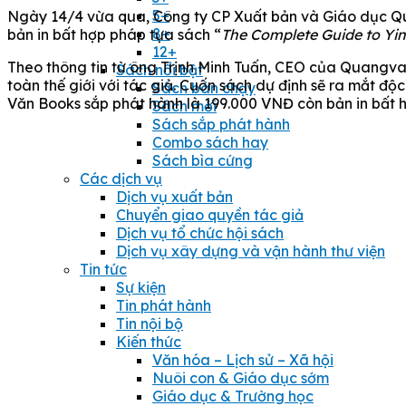
5+
Ngày 14/4 vừa qua, Công ty CP Xuất bản và Giáo dục Qu
8+
bản in bất hợp pháp tựa sách “
The Complete Guide to Yi
12+
Theo thông tin từ ông Trịnh Minh Tuấn, CEO của Quangvan
Sách nổi bật
toàn thế giới với tác giả. Cuốn sách dự định sẽ ra mắt độc
Sách bán chạy
Văn Books sắp phát hành là 199.000 VNĐ còn bản in bất 
Sách mới
Sách sắp phát hành
Combo sách hay
Sách bìa cứng
Các dịch vụ
Dịch vụ xuất bản
Chuyển giao quyền tác giả
Dịch vụ tổ chức hội sách
Dịch vụ xây dựng và vận hành thư viện
Tin tức
Sự kiện
Tin phát hành
Tin nội bộ
Kiến thức
Văn hóa – Lịch sử – Xã hội
Nuôi con & Giáo dục sớm
Giáo dục & Trường học