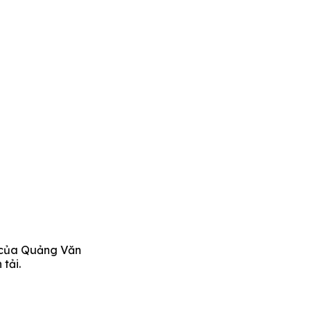
” của Quảng Văn
tải.