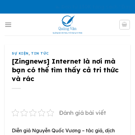
Skip
🏊 Đơn từ 150K tặng sách “Dạy Trẻ
to
content
SỰ KIỆN
,
TIN TỨC
[Zingnews] Internet là nơi mà
bạn có thể tìm thấy cả tri thức
và rác
Đánh giá bài viết
Diễn giả Nguyễn Quốc Vương – tác giả, dịch