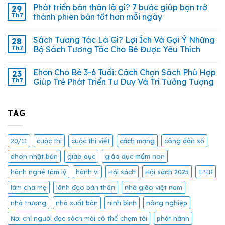
Phát triển bản thân là gì? 7 bước giúp bạn trở
29
Th7
thành phiên bản tốt hơn mỗi ngày
Sách Tương Tác Là Gì? Lợi Ích Và Gợi Ý Những
28
Th7
Bộ Sách Tương Tác Cho Bé Được Yêu Thích
Ehon Cho Bé 3-6 Tuổi: Cách Chọn Sách Phù Hợp
23
Th7
Giúp Trẻ Phát Triển Tư Duy Và Trí Tưởng Tượng
TAG
20/11
cuộc thi
cuộc thi viết
cách mạng
công dân số
ehon nhật bản
giáo dục
giáo dục mầm non
hành nghề tâm lý
hành vi
Hội sách
Hội sách 2025
IPER
làm cha mẹ
lãnh đạo bản thân
nhà giáo việt nam
nhà trương
nhà xuất bản
ninh bình
nông nghiệp
Nơi chỉ người đọc sách mới có thể chạm tới
phát hành