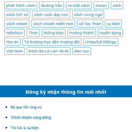
phát hành sách
Quảng Văn
ra mắt sách
steam
sách
sách lịch sử
sách nuôi dạy con
sách song ngữ
sách steam
sách steam mầm non
sổ tay Than
sự kiện
talkshow
Than
thông báo
trưởng thành
tuyển dụng
tòa án
Từ trường học đến trường đời
Unlawfull Killings
Việt Nam
Xách Ba Lô Lên Và Đi
đào tạo
Đăng ký nhận thông tin mới nhất
Bộ quy tắc ứng xử
Trách nhiệm cộng đồng
Tin tức & sự kiện