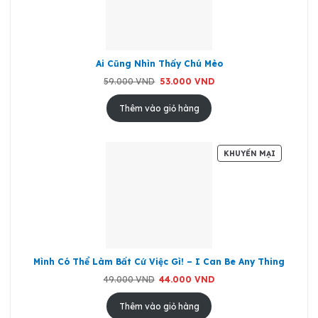
GIÁ
Ai Cũng Nhìn Thấy Chú Mèo
Giá
Giá
59.000
VND
53.000
VND
gốc
hiện
là:
tại
59.000 VND.
là:
Thêm vào giỏ hàng
53.000 VND.
SẢN
KHUYẾN MẠI
PHẨM
ĐANG
GIẢM
GIÁ
Mình Có Thể Làm Bất Cứ Việc Gì! – I Can Be Any Thing
Giá
Giá
49.000
VND
44.000
VND
gốc
hiện
là:
tại
49.000 VND.
là:
Thêm vào giỏ hàng
44.000 VND.