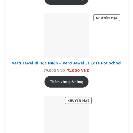
98.000 VND.
SẢN
KHUYẾN MẠI
PHẨM
ĐANG
GIẢM
GIÁ
Vera Jewel Đi Học Muộn – Vera Jewel Is Late For School
Giá
Giá
79.000
VND
71.000
VND
gốc
hiện
là:
tại
79.000 VND.
là:
Thêm vào giỏ hàng
71.000 VND.
SẢN
KHUYẾN MẠI
PHẨM
ĐANG
GIẢM
GIÁ