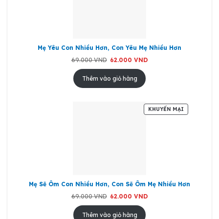
GIÁ
Mẹ Yêu Con Nhiều Hơn, Con Yêu Mẹ Nhiều Hơn
Giá
Giá
69.000
VND
62.000
VND
gốc
hiện
là:
tại
69.000 VND.
là:
Thêm vào giỏ hàng
62.000 VND.
SẢN
KHUYẾN MẠI
PHẨM
ĐANG
GIẢM
GIÁ
Mẹ Sẽ Ôm Con Nhiều Hơn, Con Sẽ Ôm Mẹ Nhiều Hơn
Giá
Giá
69.000
VND
62.000
VND
gốc
hiện
là:
tại
69.000 VND.
là:
Thêm vào giỏ hàng