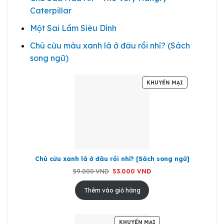
Caterpillar
Một Sai Lầm Siêu Dính
Chú cừu màu xanh lá ở đâu rồi nhỉ? (Sách
song ngữ)
SẢN
KHUYẾN MẠI
PHẨM
ĐANG
GIẢM
GIÁ
Chú cừu xanh lá ở đâu rồi nhỉ? [Sách song ngữ]
Giá
Giá
59.000
VND
53.000
VND
gốc
hiện
là:
tại
59.000 VND.
là:
Thêm vào giỏ hàng
53.000 VND.
SẢN
KHUYẾN MẠI