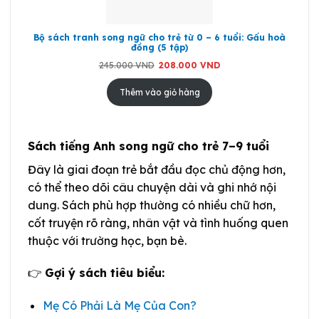
Bộ sách tranh song ngữ cho trẻ từ 0 – 6 tuổi: Gấu hoà
đồng (5 tập)
Giá
Giá
245.000
VND
208.000
VND
gốc
hiện
là:
tại
245.000 VND.
là:
Thêm vào giỏ hàng
208.000 VND.
Sách tiếng Anh song ngữ cho trẻ 7–9 tuổi
Đây là giai đoạn trẻ bắt đầu đọc chủ động hơn,
có thể theo dõi câu chuyện dài và ghi nhớ nội
dung. Sách phù hợp thường có nhiều chữ hơn,
cốt truyện rõ ràng, nhân vật và tình huống quen
thuộc với trường học, bạn bè.
👉
Gợi ý sách tiêu biểu:
Mẹ Có Phải Là Mẹ Của Con?