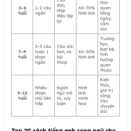
Câu
thói
đơn,
3–6
1–2 câu
60–70%
quen
nhịp
tuổi
ngắn
hình ảnh
hằng
điệu lặp
ngày,
lại
cảm
xúc
Trường
học,
3–5 câu
Câu dài
bạn bè,
7–9
hoặc 1
hơn, có
40–50%
tình
tuổi
đoạn
hội
hình ảnh
huống
ngắn
thoại
quen
thuộc
Kiến
thức,
Nhiều
Ngôn
Hình
giá trị
9–12
đoạn
ngữ mô
ảnh
sống,
tuổi
chữ liên
tả, suy
minh
câu
tiếp
luận
họa
chuyện
dài
Top 20 sách tiếng anh song ngữ cho