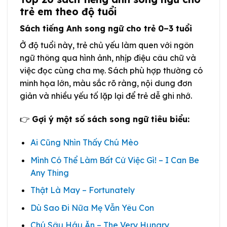
trẻ em theo độ tuổi
Sách tiếng Anh song ngữ cho trẻ 0–3 tuổi
Ở độ tuổi này, trẻ chủ yếu làm quen với ngôn
ngữ thông qua hình ảnh, nhịp điệu câu chữ và
việc đọc cùng cha mẹ. Sách phù hợp thường có
minh họa lớn, màu sắc rõ ràng, nội dung đơn
giản và nhiều yếu tố lặp lại để trẻ dễ ghi nhớ.
👉
Gợi ý một số sách song ngữ tiêu biểu:
Ai Cũng Nhìn Thấy Chú Mèo
Mình Có Thể Làm Bất Cứ Việc Gì! – I Can Be
Any Thing
Thật Là May – Fortunately
Dù Sao Đi Nữa Mẹ Vẫn Yêu Con
Chú Sâu Háu Ăn – The Very Hungry