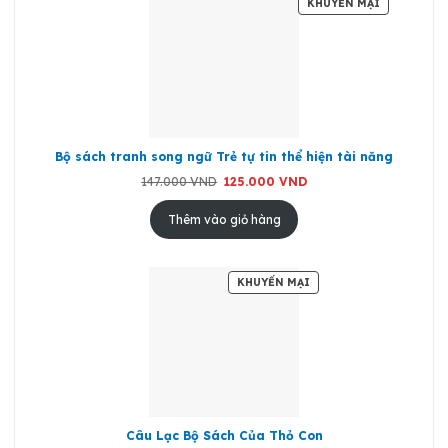
SẢN
KHUYẾN MẠI
PHẨM
ĐANG
GIẢM
GIÁ
Bộ sách tranh song ngữ Trẻ tự tin thể hiện tài năng
Giá
Giá
147.000
VND
125.000
VND
gốc
hiện
là:
tại
147.000 VND.
là:
Thêm vào giỏ hàng
125.000 VND.
SẢN
KHUYẾN MẠI
PHẨM
ĐANG
GIẢM
GIÁ
Câu Lạc Bộ Sách Của Thỏ Con