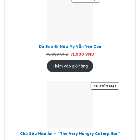
PHẨM
ĐANG
GIẢM
GIÁ
Dù Sao Đi Nữa Mẹ Vẫn Yêu Con
Giá
Giá
79.000
VND
71.000
VND
gốc
hiện
là:
tại
79.000 VND.
là:
Thêm vào giỏ hàng
71.000 VND.
SẢN
KHUYẾN MẠI
PHẨM
ĐANG
GIẢM
GIÁ
Chú Sâu Háu Ăn – “The Very Hungry Caterpillar”