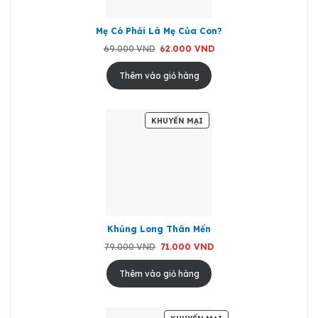
Mẹ Có Phải Là Mẹ Của Con?
Giá
Giá
69.000
VND
62.000
VND
gốc
hiện
là:
tại
69.000 VND.
là:
Thêm vào giỏ hàng
62.000 VND.
SẢN
KHUYẾN MẠI
PHẨM
ĐANG
GIẢM
GIÁ
Khủng Long Thân Mến
Giá
Giá
79.000
VND
71.000
VND
gốc
hiện
là:
tại
79.000 VND.
là:
Thêm vào giỏ hàng
71.000 VND.
SẢN