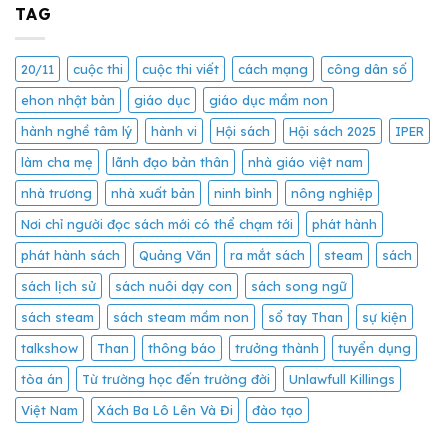
TAG
20/11
cuộc thi
cuộc thi viết
cách mạng
công dân số
ehon nhật bản
giáo dục
giáo dục mầm non
hành nghề tâm lý
hành vi
Hội sách
Hội sách 2025
IPER
làm cha mẹ
lãnh đạo bản thân
nhà giáo việt nam
nhà trương
nhà xuất bản
ninh bình
nông nghiệp
Nơi chỉ người đọc sách mới có thể chạm tới
phát hành
phát hành sách
Quảng Văn
ra mắt sách
steam
sách
sách lịch sử
sách nuôi dạy con
sách song ngữ
sách steam
sách steam mầm non
sổ tay Than
sự kiện
talkshow
Than
thông báo
trưởng thành
tuyển dụng
tòa án
Từ trường học đến trường đời
Unlawfull Killings
Việt Nam
Xách Ba Lô Lên Và Đi
đào tạo