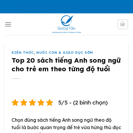
Skip
 Đơn từ 150K tặng sách “Dạy Trẻ Tập Bơi”. Áp dụng đ
to
content
KIẾN THỨC
,
NUÔI CON & GIÁO DỤC SỚM
Top 20 sách tiếng Anh song ngữ
cho trẻ em theo từng độ tuổi
5/5 - (2 bình chọn)
Chọn đúng sách tiếng Anh song ngữ theo độ
tuổi là bước quan trọng để trẻ vừa hứng thú đọc