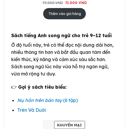
Giá
Giá
79.000
VND
71.000
VND
gốc
hiện
là:
tại
79.000 VND.
là:
Thêm vào giỏ hàng
71.000 VND.
Sách tiếng Anh song ngữ cho trẻ 9–12 tuổi
Ở độ tuổi này, trẻ có thể đọc nội dung dài hơn,
nhiều thông tin hơn và bắt đầu quan tâm đến
kiến thức, kỹ năng và cảm xúc sâu sắc hơn.
Sách song ngữ lúc này vừa hỗ trợ ngôn ngữ,
vừa mở rộng tư duy.
👉
Gợi ý sách tiêu biểu:
Nụ hôn trên bàn tay
(6 tập)
Trên Và Dưới
SẢN
KHUYẾN MẠI