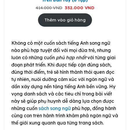
Giá
Giá
414.000
VND
352.000
VND
gốc
hiện
là:
tại
414.000 VND.
là:
Thêm vào giỏ hàng
352.000 VND.
Không có một cuốn sách tiếng Anh song ngữ
nào phù hợp tuyệt đối với mọi đứa trẻ, nhưng
luôn có những cuốn
phù hợp nhất
với từng giai
đoạn phát triển. Khi được tiếp cận đúng sách,
đúng thời điểm, trẻ sẽ hình thành thói quen đọc
tự nhiên, nuôi dưỡng cảm xúc với ngôn ngữ và
dần xây dựng nền tảng tiếng Anh bền vững. Hy
vọng danh sách và các tiêu chí trong bài viết
này sẽ giúp phụ huynh dễ dàng lựa chọn được
những cuốn
sách song ngữ
phù hợp, đồng hành
cùng con trên hành trình khám phá ngôn ngữ và
thế giới xung quanh qua từng trang sách.