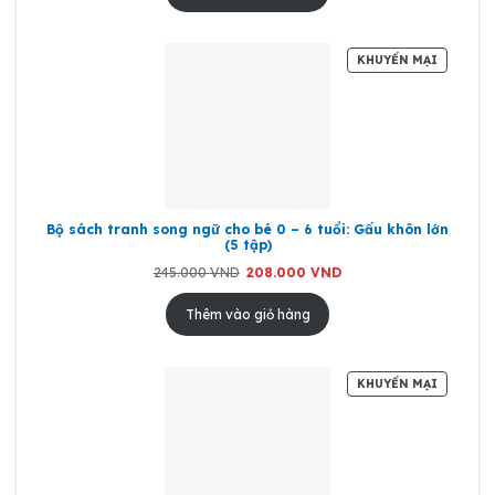
62.000 VND.
SẢN
KHUYẾN MẠI
PHẨM
ĐANG
GIẢM
GIÁ
Bộ sách tranh song ngữ cho bé 0 – 6 tuổi: Gấu khôn lớn
(5 tập)
Giá
Giá
245.000
VND
208.000
VND
gốc
hiện
là:
tại
245.000 VND.
là:
Thêm vào giỏ hàng
208.000 VND.
SẢN
KHUYẾN MẠI
PHẨM
ĐANG
GIẢM
GIÁ