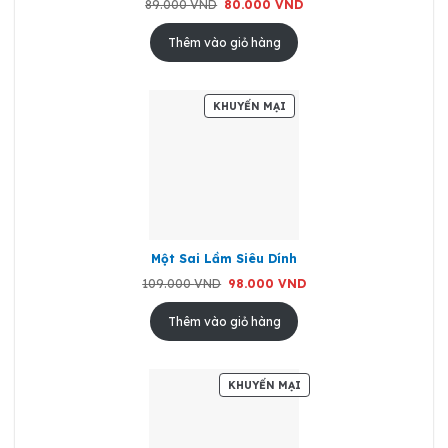
Giá
Giá
89.000
VND
80.000
VND
gốc
hiện
là:
tại
89.000 VND.
là:
Thêm vào giỏ hàng
80.000 VND.
SẢN
KHUYẾN MẠI
PHẨM
ĐANG
GIẢM
GIÁ
Một Sai Lầm Siêu Dính
Giá
Giá
109.000
VND
98.000
VND
gốc
hiện
là:
tại
109.000 VND.
là:
Thêm vào giỏ hàng
98.000 VND.
SẢN
KHUYẾN MẠI
PHẨM
ĐANG
GIẢM