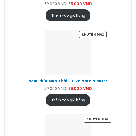
Giá
Giá
59.000
VND
53.000
VND
gốc
hiện
là:
tại
59.000 VND.
là:
Thêm vào giỏ hàng
53.000 VND.
SẢN
KHUYẾN MẠI
PHẨM
ĐANG
GIẢM
GIÁ
Năm Phút Nữa Thôi – Five More Minutes
Giá
Giá
59.000
VND
53.000
VND
gốc
hiện
là:
tại
59.000 VND.
là:
Thêm vào giỏ hàng
53.000 VND.
SẢN
KHUYẾN MẠI
PHẨM
ĐANG
GIẢM