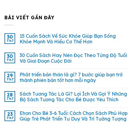
BÀI VIẾT GẦN ĐÂY
15 Cuốn Sách Về Sức Khỏe Giúp Bạn Sống
30
Th7
Khỏe Mạnh Và Hiểu Cơ Thể Hơn
30 Cuốn Sách Hay Nên Đọc Theo Từng Độ Tuổi
30
Th7
Và Giai Đoạn Cuộc Đời
Phát triển bản thân là gì? 7 bước giúp bạn trở
29
Th7
thành phiên bản tốt hơn mỗi ngày
Sách Tương Tác Là Gì? Lợi Ích Và Gợi Ý Những
28
Th7
Bộ Sách Tương Tác Cho Bé Được Yêu Thích
Ehon Cho Bé 3-6 Tuổi: Cách Chọn Sách Phù Hợp
23
Th7
Giúp Trẻ Phát Triển Tư Duy Và Trí Tưởng Tượng