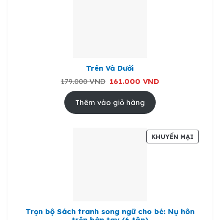
PHẨM
ĐANG
GIẢM
GIÁ
Trên Và Dưới
Giá
Giá
179.000
VND
161.000
VND
gốc
hiện
là:
tại
179.000 VND.
là:
Thêm vào giỏ hàng
161.000 VND.
SẢN
KHUYẾN MẠI
PHẨM
ĐANG
GIẢM
GIÁ
Trọn bộ Sách tranh song ngữ cho bé: Nụ hôn
trên bàn tay (6 tập)